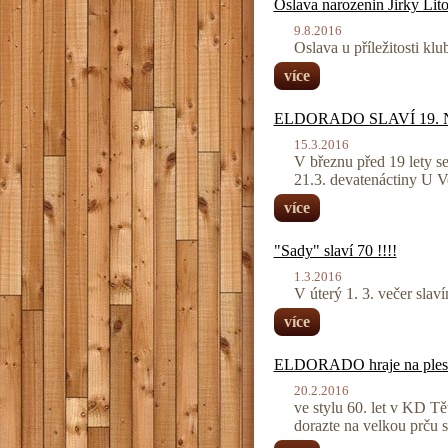
Oslava narozenin Jirky Lito
9.8.2016
Oslava u příležitosti kl
více
ELDORADO SLAVÍ 19.
15.3.2016
V březnu před 19 lety s
21.3. devatenáctiny U V
více
"Sady" slaví 70 !!!!
1.3.2016
V úterý 1. 3. večer sl
více
ELDORADO hraje na plese 
20.2.2016
ve stylu 60. let v KD Tě
dorazte na velkou prču 