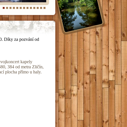
0. Díky za pozvání od
dvojkoncert kapely
0, 384 od metra Zličín,
cí plocha přímo u haly.