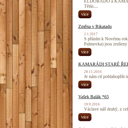
ELDORADO a KAMARÁDI
Tětín....
více
Změna v Rikatadu
2.1.2017
S přáním k Novému rok
Palmovka) jsou zrušeny 
více
KAMARÁDI STARÉ ŘEKY 
28.11.2016
Je nám ctí poblahopřát 
více
Vašek Balák *65
19.9.2016
Václave náš drahý, z celé
více