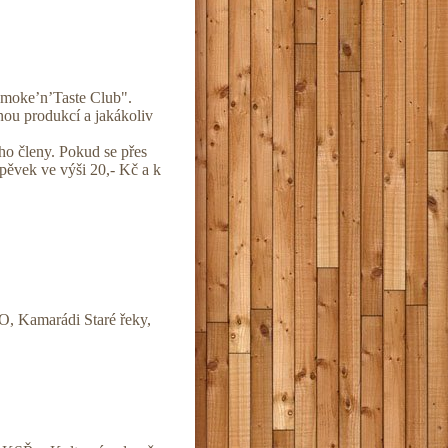
moke’n’Taste Club".
nou produkcí a jakákoliv
ho členy. Pokud se přes
pěvek ve výši 20,- Kč a k
, Kamarádi Staré řeky,