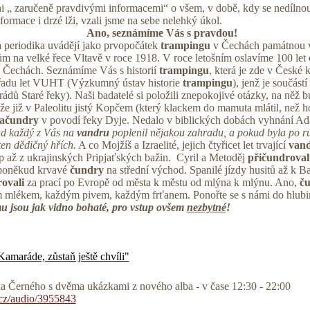
ni „ zaručeně pravdivými informacemi“ o všem, v době, kdy se nedílnou
formace i drzé lži, vzali jsme na sebe nelehký úkol.
Ano, seznámíme Vás s pravdou!
á
periodika uvádějí jako prvopočátek
trampingu
v Čechách památnou 
 na velké řece Vltavě v roce 1918. V roce letošním oslavíme 100 let 
 Čechách. Seznámíme Vás s historií
trampingu
, která je zde v České
iž řadu let VUHT (Výzkumný ústav historie
trampingu
), jenž je součá
dů Staré řeky). Naši badatelé si položili znepokojivé otázky, na něž b
, že již v Paleolitu jistý Kopčem (který klackem do mamuta mlátil, než ho
ačundry
v povodí řeky Dyje. Nedalo v biblických dobách vyhnání Ad
d každý z Vás na
vandru
poplenil nějakou zahradu, a pokud byla po r
ten dědičný hřích.
A co Mojžíš a Izraelité, jejich čtyřicet let trvající
van
 až z ukrajinských Pripjaťských bažin. Cyril a Metoděj
přičundroval
 poněkud krvavé
čundry
na střední východ. Spanilé jízdy husitů až k B
ovali
za prací po Evropě od města k městu od mlýna k mlýnu. Ano,
č
ým mlékem, každým pivem, každým frťanem. Ponořte se s námi do hlubi
u jsou jak vidno bohaté, pro vstup ovšem
nezbytné
!
maráde, zůstaň ještě chvíli"
 Černého s dvěma ukázkami z nového alba - v čase 12:30 - 22:00
s.cz/audio/3955843