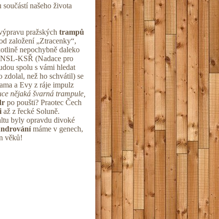
 součástí našeho života
výpravu pražských
trampů
od založení „Ztracenky“,
 kotlině nepochybně daleko
stí NSL-KSŘ (Nadace pro
udou spolu s vámi hledat
 zdolal, než ho schvátil) se
ama a Evy z ráje impulz
uce nějaká švarná trampule,
dr
po poušti? Praotec Čech
i
až z řecké Soluně.
altu byly opravdu divoké
undrování
máme v genech,
n věků!