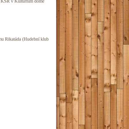
KSŘ v Kulturním domě
u Rikatáda (Hudební klub