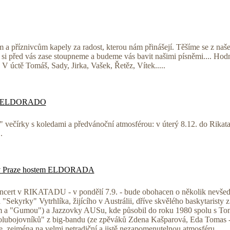
a příznivcům kapely za radost, kterou nám přinášejí. Těšíme se z naše
i před vás zase stoupneme a budeme vás bavit našimi písněmi.... Hodně 
! V úctě Tomáš, Sady, Jirka, Vašek, Řetěz, Vítek.....
lou ELDORADO
 večírky s koledami a předvánoční atmosférou: v úterý 8.12. do Rikata
.
k v Praze hostem ELDORADA
ncert v RIKATADU - v pondělí 7.9. - bude obohacen o několik nevšed
Sekyrky" Vytrhlíka, žijícího v Austrálii, dříve skvělého baskytaristy
 a "Gumou") a Jazzovky AUSu, kde působil do roku 1980 spolu s Tom
ubojovníků" z big-bandu (ze zpěváků Zdena Kašparová, Eda Tomas - ně
e, zejména na velmi netradiční a jistě nezapomenutelnou atmosféru...