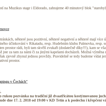
ostí na Muzikus stage i Eldorado, zahrajeme 40 minutový blok "starobyl
movce
stránkách, některé jsou pozitivní, některé negativní a některé mají více
elného účinkování v Rikatadu, resp. Hudebním klubu Palmovka, resp.
e ten prostor rádi, byli tam skvělí zvukaři (dodatečně díky!!!), kam se vša
ož jste za tam za námi či za jinými kapelami docházeli. Možná výměna m
ak zjevně zhynul jednou provždy. Pravidelně se tedy budeme vídat je
ativní prostor.
ampingu v Čechách"
.
o rukou pozvánka na tradiční již dvaatřicátou kostýmovanou juc
bude dne 17. 2. 2018 od 19:00 v KD Tetín a k poslechu i křepčení 