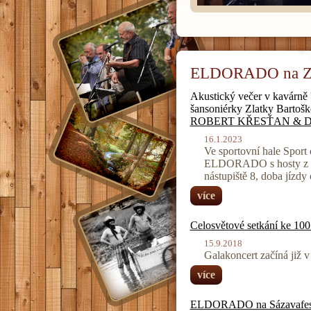
ELDORADO na Zb
Akustický večer v kavárně 
šansoniérky Zlatky Bartošk
ROBERT KŘESŤAN & 
16.1.2023
Ve sportovní hale Sport
ELDORADO s hosty z nej
nástupiště 8, doba jízdy
více
Celosvětové setkání ke 100
15.9.2018
Galakoncert začíná již
více
ELDORADO na Sázavafes