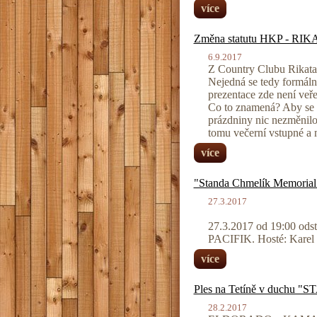
více
Změna statutu HKP - RI
6.9.2017
Z Country Clubu Rikat
Nejedná se tedy formáln
prezentace zde není veř
Co to znamená? Aby se z
prázdniny nic nezměnilo
tomu večerní vstupné a 
více
"Standa Chmelík Memorial
27.3.2017
27.3.2017 od 19:00 ods
PACIFIK. Hosté: Karel 
více
Ples na Tetíně v duch
28.2.2017