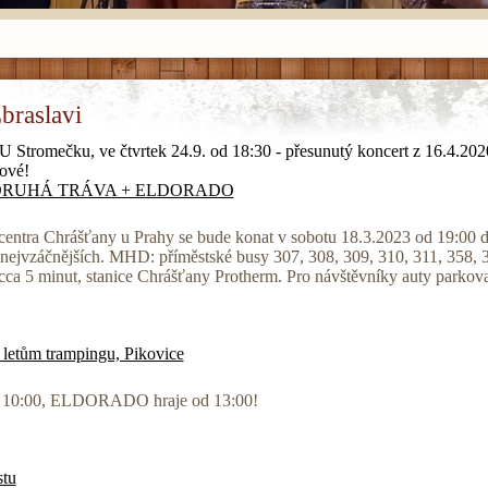
raslavi
U Stromečku, ve čtvrtek 24.9. od 18:30 - přesunutý koncert z 16.4.202
ové!
DRUHÁ TRÁVA + ELDORADO
 centra Chrášťany u Prahy se bude konat v sobotu 18.3.2023 od 19:00 
vzáčnějších. MHD: příměstské busy 307, 308, 309, 310, 311, 358, 38
 cca 5 minut, stanice Chrášťany Protherm. Pro návštěvníky auty parkova
 letům trampingu, Pikovice
 v 10:00, ELDORADO hraje od 13:00!
tu