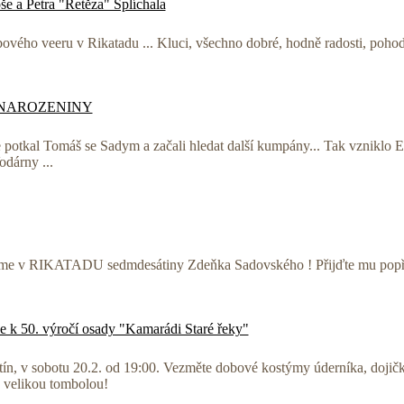
še a Petra "Řetěza" Šplíchala
ubového veeru v Rikatadu ... Kluci, všechno dobré, hodně radosti, pohod
 NAROZENINY
e potkal Tomáš se Sadym a začali hledat další kumpány... Tak vznikl
odárny ...
avíme v RIKATADU sedmdesátiny Zdeňka Sadovského ! Přijďte mu popřá
k 50. výročí osady "Kamarádi Staré řeky"
tín, v sobotu 20.2. od 19:00. Vezměte dobové kostýmy úderníka, dojičk
s velikou tombolou!