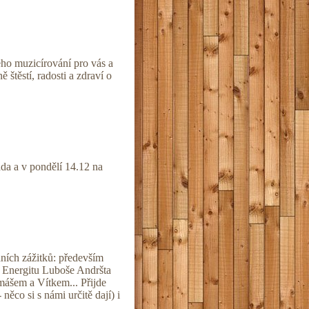
ho muzicírování pro vás a
štěstí, radosti a zdraví o
da a v pondělí 14.12 na
ních zážitků: především
 z Energitu Luboše Andršta
ášem a Vítkem... Přijde
co si s námi určitě dají) i