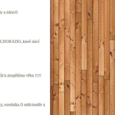
y a zdraví!
o ELDORADO, které slaví
t k dospělému věku !!!!!
y, esenbáka či milicionáře a