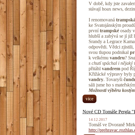
V době, kdy jste zavale
stávají hoax news, dezin
I renomovaná
trampsk
ke Svatojánským proudům
první
trampské
osady v
hlubší a zabývá se jí j
Srandy a Legrace Kamará
odpovědi. Vědci zjistili
svou tlupou podnikal
pr
k velkému
vandru
?
Sna
s chutí spáchal i nějaký 
přitáhl
vandrem
pod Říp
Křižácké výpravy byly
vandry
. Tovaryši
čundr
sáli jsme ho s mateřsk
Možnosti výběru kostým
více
Nové CD Tomáše Pergla "Ka
14.12.2017
Tomáš ve Dvoraně Mirka
http://prehravac.rozhla