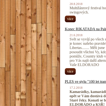
28.8.2018
Multižánrový festival h
swingových.
více
Konec RIKATADA na Pal
21.6.2018
Svět se vyvíjí po všech 
je konec našeho pravid
Libertas........ Měli jsm
posoudit všichni Vy, kd
pomůže, Country klub vš
pro Vás najít další altern
Vaše ELDORADO
více
PLES ve stylu "100 let tr
17.2.2018
Kamarádky, kamarádi
opět se Vám dostává d
Staré řeky. Konati se 
ELDORADO a KSŘ!