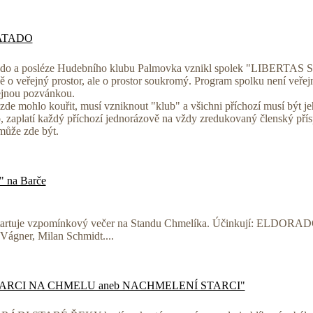
KATADO
ado a posléze Hudebního klubu Palmovka vznikl spolek "LIBERTAS S
ě o veřejný prostor, ale o prostor soukromý. Program spolku není veřej
ejnou pozvánkou.
de mohlo kouřit, musí vzniknout "klub" a všichni příchozí musí být je
, zaplatí každý příchozí jednorázově na vždy zredukovaný členský přís
může zde být.
" na Barče
tartuje vzpomínkový večer na Standu Chmelíka. Účinkují: ELDORADO
Vágner, Milan Schmidt....
u "STARCI NA CHMELU aneb NACHMELENÍ STARCI"