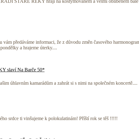
 STARÉ ŘEKY hrají na kostýmovaném a velmi oblíbeném bále 
u vám předáváme informaci, že z důvodu změn časového harmonogram
pondělky a hrajeme úterky....
slaví Na Barče 50*
našim úhlavním kamarádům a zahrát si s nimi na společném koncertě....
ho srdce ti vinšujeme k polokulatinám! Příští rok se těš !!!!!