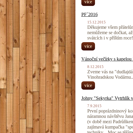
více
PF´2016
15.12.2015
Děkujeme všem přátelům 
nemůžeme se dočkat, až s
svátcích i v příštím roce
více
Vánoční večírky s kape
8.12.2015
Zveme vás na "dudlajdá"
Vinohradskou Vodárnu..
více
Johny "Sekyrka" Vytrhlí
7.9.2015
První poprázdninový ko
náramnou návštěvu Jana "
(v době mezi Padrůňkem
zajímavá kumpačka "spol
techniky... Moc se těším