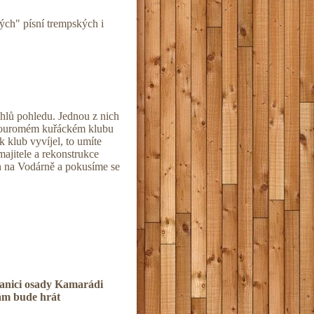
ých" písní trempských i
 úhlů pohledu. Jednou z nich
 souromém kuřáckém klubu
k klub vyvíjel, to umíte
ajitele a rekonstrukce
n na Vodárně a pokusíme se
hanici osady Kamarádi
vám bude hrát